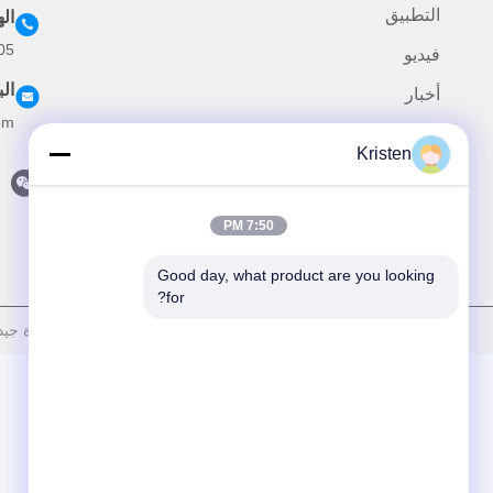
التطبيق
ال
05
فيديو
الب
أخبار
om
القضايا
Kristen
اتصل بنا
7:50 PM
Good day, what product are you looking 
for?
سياسة الخصوصية
|
خريطة الموقع
| الصين جودة جيدة أجزاء ميكانيكية لـ cnc المورد. حقوق الطبع والن