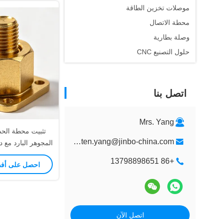
موصلات تخزين الطاقة
محطة الاتصال
وصلة بطارية
حلول التصنيع CNC
اتصل بنا
Mrs. Yang
تثبيت محطة الحد
kristen.yang@jinbo-china.com
المجوهر البارد مع د
CNC لموصلات
+86 13798898651
احصل على أف
التوص
اتصل الآن