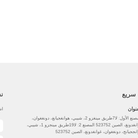
 سريع
نش
عنوان
اش
المصنع الأول: لا7طريق مينغزو 2، شيبي، هوانغجيانغ، دونغغوان،
غوانغدونغ، الصين 523752 المصنع 2: لا19طريق مينجزو 1، شيبي،
نججيانج، دونغغوان، غوانغدونغ، الصين 523752