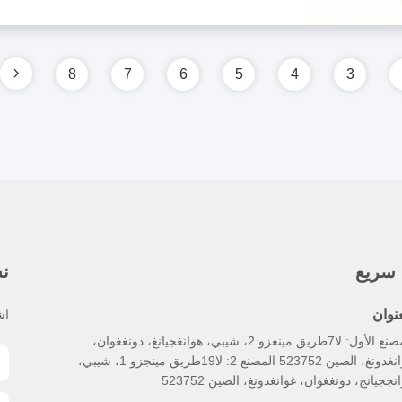
8
7
6
5
4
3
 سريع
نش
عنوان
اش
المصنع الأول: لا7طريق مينغزو 2، شيبي، هوانغجيانغ، دونغغوان،
غوانغدونغ، الصين 523752 المصنع 2: لا19طريق مينجزو 1، شيبي،
نججيانج، دونغغوان، غوانغدونغ، الصين 523752