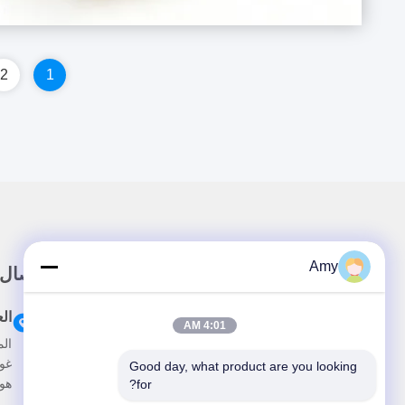
2
1
Amy
وصلة سريعة
اتصال
المنزل
ال
4:01 AM
حولنا
Good day, what product are you looking 
المنتجات
هوا
for?