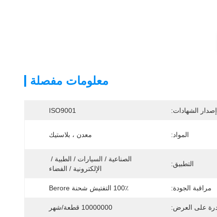
معلومات مفصلة
إصدار الشهادات:
ISO9001
المواد:
معدن ، بلاستيك
الصناعية / السيارات / الطبية / 
التطبيق:
الإلكترونية / الفضاء
مراقبة الجودة:
100٪ التفتيش شحنة Berore
درة على العرض:
10000000 قطعة/شهر