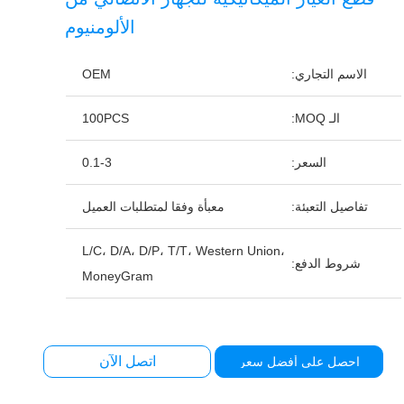
الألومنيوم
الاسم التجاري:
OEM
الـ MOQ:
100PCS
السعر:
0.1-3
تفاصيل التعبئة:
معبأة وفقا لمتطلبات العميل
L/C، D/A، D/P، T/T، Western Union،
شروط الدفع:
MoneyGram
اتصل الآن
احصل على أفضل سعر