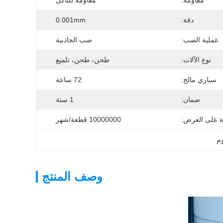
مقاومة:
مقاومة للتآكل
دقة:
0.001mm
عملية الصب:
صب الجاذبية
نوع الآلات:
طحن، طحن، تلميع
سباري مالح:
72 ساعة
ضمان:
1 سنة
ة على العرض:
10000000 قطعة/شهر
وم
وصف المنتج