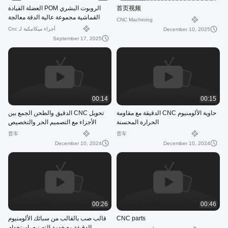
首页视频
الروبوت البشري POM العضلة القيادة
القماشية مجموعة عالية الدقة معالجة
CNC Machining
الحالة CNC معالجة الصين
أجزاء ميكانيكية لـ Cnc
December 10, 2025
September 17, 2025
00:14
00:15
حاوية الألومنيوم CNC الدقيقة مع مقاومة
تحويل CNC الدقيق والطحن الجمع بين
الحرارة المحسنة
الأجزاء مع التصميم الحر والتخصيص
普车
普车
December 10, 2024
December 10, 2024
00:26
00:46
CNC parts
قالب صب بالقالب من سبائك الألومنيوم
الدقيقة مع خدمة التصنيع باستخدام